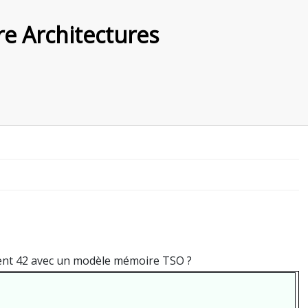
e Architectures
ing
e in French)
ronizations
 French)
n French)
orithms
ench)
emory
ng and threads
ory architecture
ément 42 avec un modèle mémoire TSO ?
ory