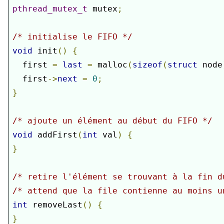
pthread_mutex_t
 mutex
;
/* initialise le FIFO */
void
 init
()
{
  first 
=
last
=
 malloc
(
sizeof
(
struct
 node
  first
->
next
=
0
;
}
/* ajoute un élément au début du FIFO */
void
 addFirst
(
int
 val
)
{
}
/* retire l'élément se trouvant à la fin d
/* attend que la file contienne au moins u
int
 removeLast
()
{
}