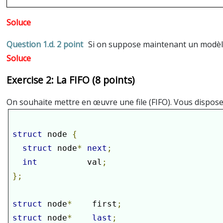
2 point
Si on suppose maintenant un modèle 
La FIFO (8 points)
On souhaite mettre en œuvre une file (FIFO). Vous dispose
struct
 node 
{
struct
 node
*
next
;
int
          val
;
};
struct
 node
*
    first
;
struct
 node
*
last
;