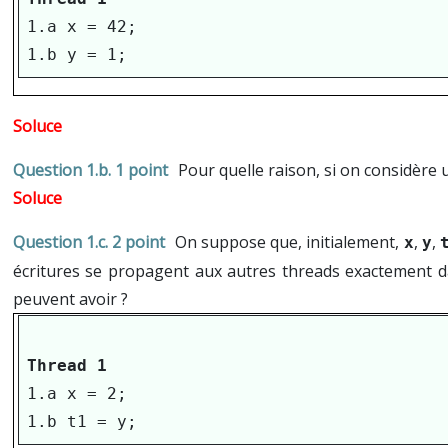
1.a x = 42;

1.b y = 1;
1 point
Pour quelle raison, si on considère
2 point
On suppose que, initialement,
,
,
x
y
écritures se propagent aux autres threads exactement dan
peuvent avoir ?
Thread 1
1.a x = 2;

1.b t1 = y;