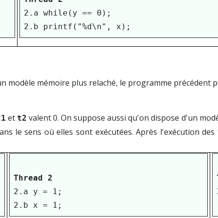
Lab
2.a while(y == 0);

2.b printf("%d\n", x);
 un modèle mémoire plus relaché, le programme précédent pou
et
valent 0. On suppose aussi qu'on dispose d'un modèle
t1
t2
s le sens où elles sont exécutées. Après l'exécution des tr
Thread 2
2.a y = 1;

2.b x = 1;