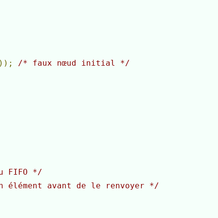
));
/* faux nœud initial */
u FIFO */
n élément avant de le renvoyer */